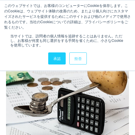
このウェブサイトでは、お客様のコンピューターにCookieを保存します。こ
のCookieは、ウェブサイト体験の改善のため、またより個人向けにカスタマ
ご相談・お問い合わせ
イズされたサービスを提供するためにこのサイトおよび他のメディアで使用さ
れるものです。当社のCookieについての詳細は、プライバシーポリシーをご
2分で読むことができます。
覧ください。
家計調査の話
当サイトでは、訪問者の個人情報を追跡することはありません。ただ
し、お客様が何度も同じ選択をする手間を省くために、小さなCookie
執筆者
donut
更新日時 2022年3月14日
を使用しています。
承認
拒否