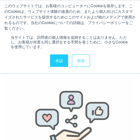
このウェブサイトでは、お客様のコンピューターにCookieを保存します。こ
のCookieは、ウェブサイト体験の改善のため、またより個人向けにカスタマ
ご相談・お問い合わせ
イズされたサービスを提供するためにこのサイトおよび他のメディアで使用さ
れるものです。当社のCookieについての詳細は、プライバシーポリシーをご
1分で読むことができます。
覧ください。
【SNS】X運用の失敗談と今後
当サイトでは、訪問者の個人情報を追跡することはありません。ただ
し、お客様が何度も同じ選択をする手間を省くために、小さなCookie
について
を使用しています。
執筆者
rice
更新日時 2025年2月07日
承認
拒否