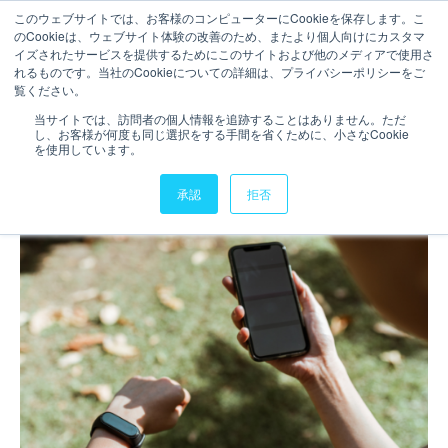
このウェブサイトでは、お客様のコンピューターにCookieを保存します。こ
のCookieは、ウェブサイト体験の改善のため、またより個人向けにカスタマ
ご相談・お問い合わせ
イズされたサービスを提供するためにこのサイトおよび他のメディアで使用さ
れるものです。当社のCookieについての詳細は、プライバシーポリシーをご
2分で読むことができます。
覧ください。
”ウェアラブルAI”広がるAI技
当サイトでは、訪問者の個人情報を追跡することはありません。ただ
し、お客様が何度も同じ選択をする手間を省くために、小さなCookie
術の活用
を使用しています。
執筆者
Sophy
更新日時 2024年10月31日
承認
拒否