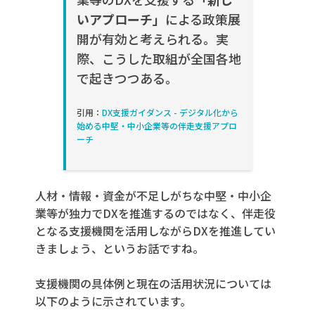
いアプローチ」
による政策展
開が有効と考えられる。実
際、こうした取組が全国各地
で起きつつある。
引用：
DX支援ガイダンス - デジタル化から
始める中堅・中小企業等の伴走支援アプロ
ーチ
人材・情報・資金が不足しがちな
中堅・中小企
業等が独力で
DXを
推進するのではなく
、
伴走役
となる支
援機関を活用しながら
DX
を推進してい
きましょう、というお話ですね。
支援機関の具体例と現在の活用状況については
以下のように示されています。