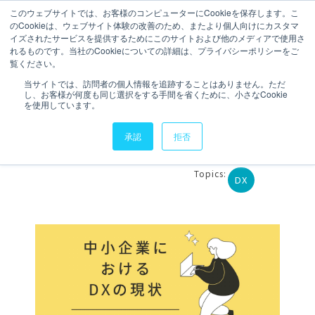
このウェブサイトでは、お客様のコンピューターにCookieを保存します。こ
のCookieは、ウェブサイト体験の改善のため、またより個人向けにカスタマ
ご相談・お問い合わせ
イズされたサービスを提供するためにこのサイトおよび他のメディアで使用さ
れるものです。当社のCookieについての詳細は、プライバシーポリシーをご
覧ください。
6 分で読むことができます
当サイトでは、訪問者の個人情報を追跡することはありません。ただ
し、お客様が何度も同じ選択をする手間を省くために、小さなCookie
中小企業におけるDXの現
を使用しています。
状2024
承認
拒否
執筆者
sauce
更新日時 2024年9月20日
Topics:
DX