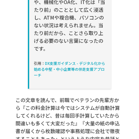
や、機械化や
OA
化、
IT
化は「当
た
り前」のこととして広く浸透
し、
ATM
や複合機、パソコンの
ない状況は考えられません。当
たり前だ
から、ことさら取り上
げる必要のない言葉になったの
です。
引用：
DX支援ガイダンス - デジタル化から
始める中堅・中小企業等の伴走支援アプロ
ーチ
この文章を読んで、前職でベテランの先輩方か
ら『この料金計算は今ではシステムが自動計算
してくれるけど、昔は毎回手計算していたから
間違いも多くて大変だった』『大量の紙の申込
書が届くから枚数確認や事務処理に会社で徹夜
することもあった』というような内容を昔話と