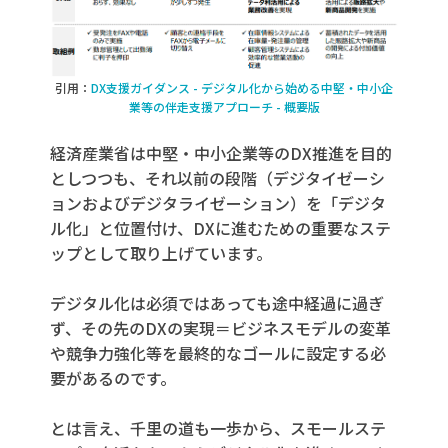
引用：
DX支援ガイダンス - デジタル化から始める中堅・中小企
業等の伴走支援アプローチ - 概要版
経済産業省は中堅・中小企業等の
DX
推進を目的
としつつも、それ以前の段階（デジタイ
ゼーシ
ョンおよびデジタライゼーション）を「デジタ
ル化」と位置付け、
DX
に進むための重要なステ
ップとし
て取り上げています。
デジタル化は必須ではあっても途中経過に過ぎ
ず、その先のDXの実現＝ビジネスモデルの変革
や競争力強化等を最終的なゴールに設定する必
要があるのです。
とは言え、千里の道も一歩から、スモールステ