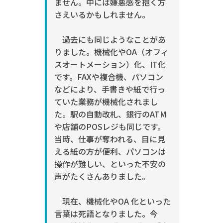
ません。中には嫌悪感を抱く方
さえ
いるかもしれません。
過去にも同じようなことがあ
りました。機械化や
OA
（オフィ
スオートメーション）化、
IT
化
です。
FAX
や複合機、パソコン
などにより、手書きや紙で行っ
ていた業務が機械化されまし
た。駅の自動
改札、銀行の
ATM
や店舗の
POS
レジも同じです。
当時、仕事が奪われる、目に見
える紙の方が
便利、パソコンは
操作が難しい、といった不安の
声がたくさんありました。
現在、機械化や
OA
化といった
言葉は死語となりました。今