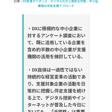
引用：
DX支援ガイダンス - デジタル化から始める中堅・中小企
業等の伴走支援アプローチ
・DX
に積極的な中小企業に
対するアンケート調査におい
て、
既に活用している企業を
含め約半数の中小企業が支援
機関の活
用を
検討している。
・
DX
自体は一過性ではない
持続的な経営変革の活動であ
り、支援
対象企業の活動を日
常的に把握し伴走支援を続け
る上で、デジタル技術やイン
ターネットが普
及した今日に
おいても、「近接性」は重要